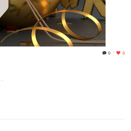
0
0
a…