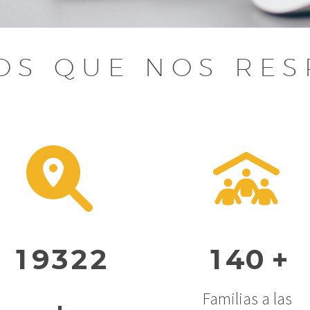
OS QUE NOS RE
1
9
3
2
2
1
4
0
+
Familias a las