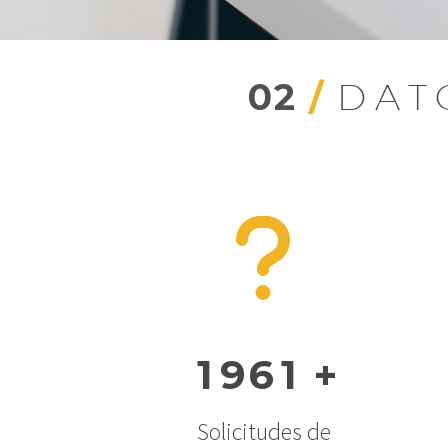
02
/
DAT
1
9
6
1
+
Solicitudes de