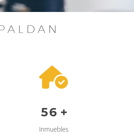
SPALDAN
5
6
+
Inmuebles