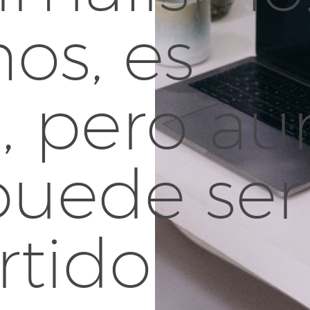
os, es
, pero au
puede ser
rtido