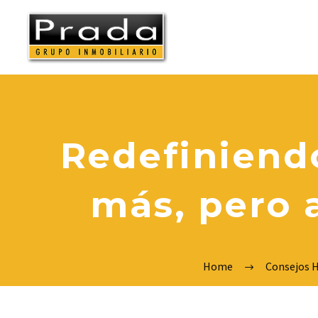
Redefiniend
más, pero 
Home
Consejos 