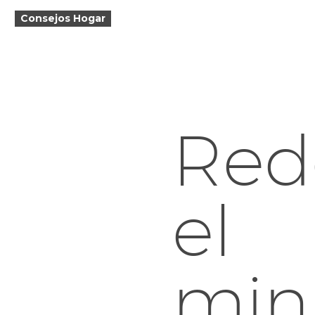
Consejos Hogar
Red
el
min