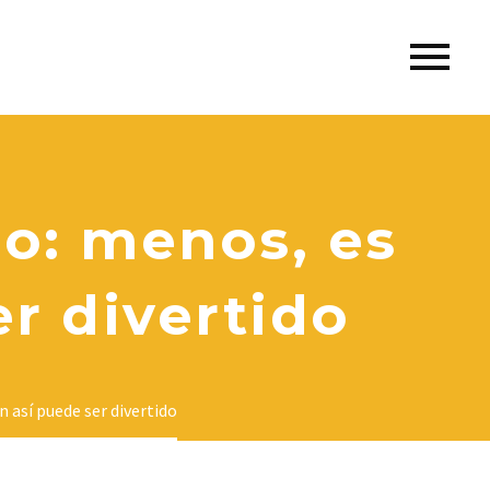
o: menos, es
r divertido
 así puede ser divertido