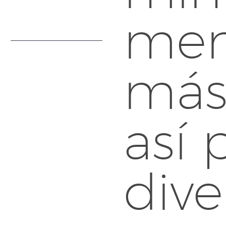
men
más
así 
dive