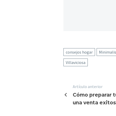
consejos hogar
Minimali
Villaviciosa
Artículo anterior
Navegaci
Cómo preparar tu
de
una venta exito