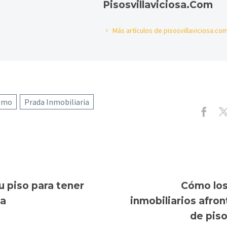
Pisosvillaviciosa.com
Más artículos de pisosvillaviciosa.co
smo
Prada Inmobiliaria
ón
 piso para tener
Cómo los
sa
inmobiliarios afro
de pis