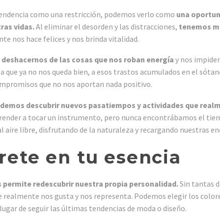
 tendencia como una restricción, podemos verlo como
una oportun
ras vidas.
Al eliminar el desorden y las distracciones,
tenemos má
te nos hace felices y nos brinda vitalidad.
 deshacernos de las cosas que nos roban energía
y nos impide
a que ya no nos queda bien, a esos trastos acumulados en el sótan
compromisos que no nos aportan nada positivo.
demos descubrir nuevos pasatiempos y actividades que real
ender a tocar un instrumento, pero nunca encontrábamos el tiemp
aire libre, disfrutando de la naturaleza y recargando nuestras en
ete en tu esencia
 permite redescubrir nuestra propia personalidad.
Sin tantas d
 realmente nos gusta y nos representa. Podemos elegir los colore
 lugar de seguir las últimas tendencias de moda o diseño.