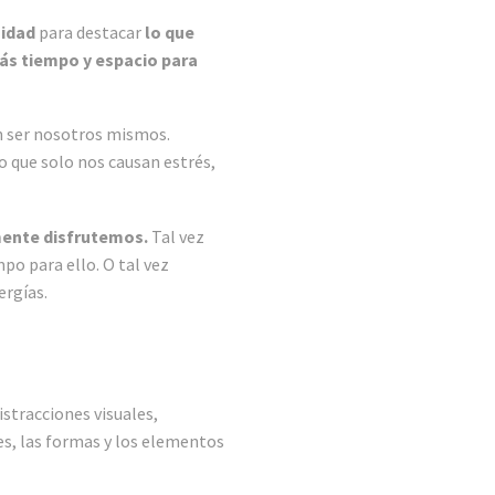
idad
para destacar
lo que
s tiempo y espacio para
n ser nosotros mismos.
o que solo nos causan estrés,
mente disfrutemos.
Tal vez
o para ello. O tal vez
ergías.
istracciones visuales,
s, las formas y los elementos