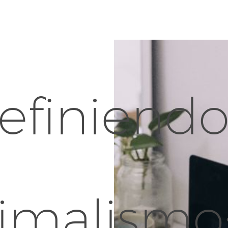
efiniend
imalismo