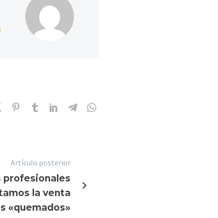
m
Artículo posterior
 profesionales
ntamos la venta
os «quemados»