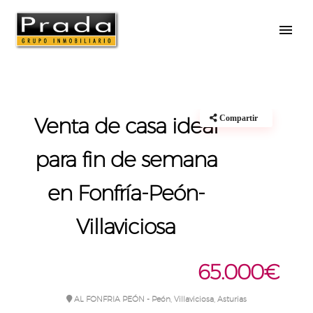
Casas o chalets
Precio rebajado
Venta de casa ideal
Compartir
para fin de semana
en Fonfría-Peón-
Villaviciosa
65.000€
AL FONFRIA PEÓN - Peón, Villaviciosa, Asturias