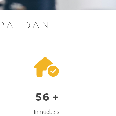
SPALDAN
5
6
+
Inmuebles