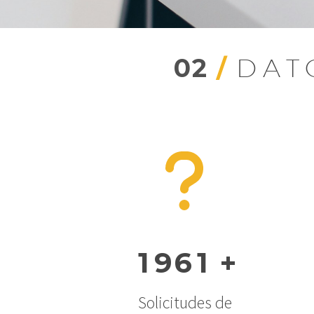
02
/
DAT
1
9
6
1
+
Solicitudes de