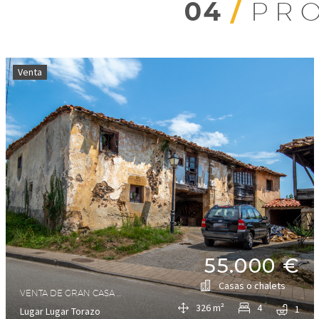
04
/
PR
Venta
55.000 €
Casas o chalets
VENTA DE GRAN CASA DE 326M2 A REFORMAR ,CON TERRENO DE 800M2 ANEXO EN TORAZO, CABRANES
326 m²
4
1
Lugar Lugar Torazo