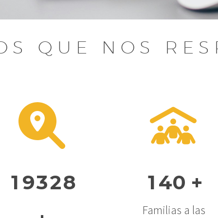
OS QUE NOS RE
1
9
3
2
8
1
4
0
+
Familias a las