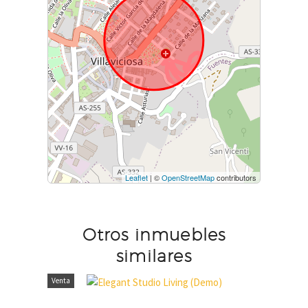
Leaflet
| ©
OpenStreetMap
contributors
Otros inmuebles
similares
Venta