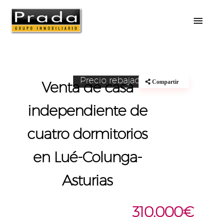
Casas o chalets
Reservado
Precio rebajado
Venta de casa
Compartir
independiente de
cuatro dormitorios
en Lué-Colunga-
Asturias
310.000€