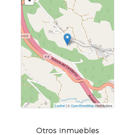
-
Leaflet
| ©
OpenStreetMap
contributors
Otros inmuebles